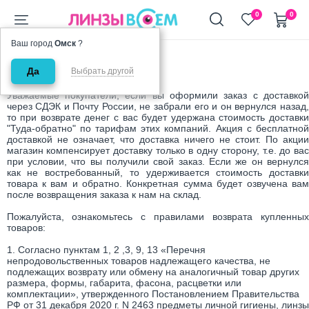
+7 (911) 944-90-10
0
0
Ваш город
Омск
?
Главная
Возврат товара
Да
Возврат товара
Выбрать другой
Уважаемые покупатели, если вы оформили заказ с доставкой
через СДЭК и Почту России, не забрали его и он вернулся назад,
то при возврате денег с вас будет удержана стоимость доставки
"Туда-обратно" по тарифам этих компаний. Акция с бесплатной
доставкой не означает, что доставка ничего не стоит. По акции
магазин компенсирует доставку только в одну сторону, т.е. до вас
при условии, что вы получили свой заказ. Если же он вернулся
как не востребованный, то удерживается стоимость доставки
товара к вам и обратно. Конкретная сумма будет озвучена вам
после возвращения заказа к нам на склад.
Пожалуйста, ознакомьтесь с правилами возврата купленных
товаров:
1. Согласно пунктам 1, 2 ,3, 9, 13 «Перечня
непродовольственных товаров надлежащего качества, не
подлежащих возврату или обмену на аналогичный товар других
размера, формы, габарита, фасона, расцветки или
комплектации», утвержденного Постановлением Правительства
РФ от 31 декабря 2020 г. N 2463 предметы личной гигиены, линзы