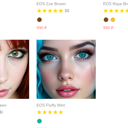
EOS Zoe Brown
EOS Raye Br
(1)
990
₽
990
₽
een
EOS Fluffy Mint
1)