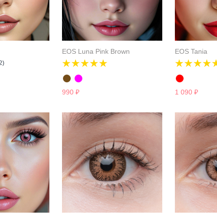
EOS Luna Pink Brown
EOS Tania
2)
990
₽
1 090
₽