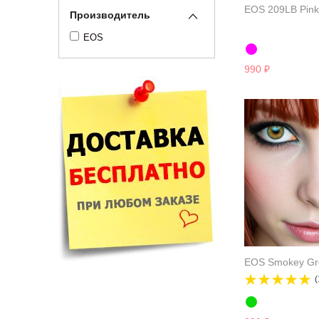
EOS 209LB Pink
Производитель
EOS
990
₽
EOS Smokey Gr
(