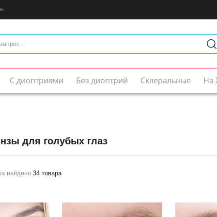
ты
С диоптриями
Без диоптрий
Склеральные
На 
нзы для голубых глаз
ка найдено
34 товара