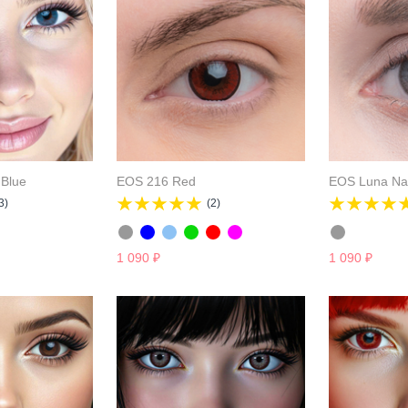
 Blue
EOS 216 Red
EOS Luna Nat
3)
(2)
1 090
₽
1 090
₽