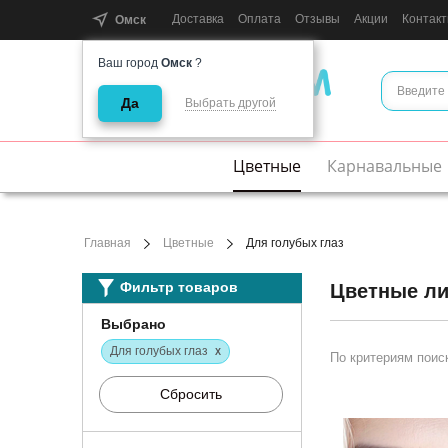
Доставка
Оплата
Отзывы
Акции
Контак
Омск
Ваш город
Омск
?
Да
Выбрать другой
Интернет-магазин цветных линз
Цветные
Карнавальные
Главная
Цветные
Для голубых глаз
Фильтр товаров
Цветные ли
Выбрано
Для голубых глаз
X
По критериям поис
Сбросить