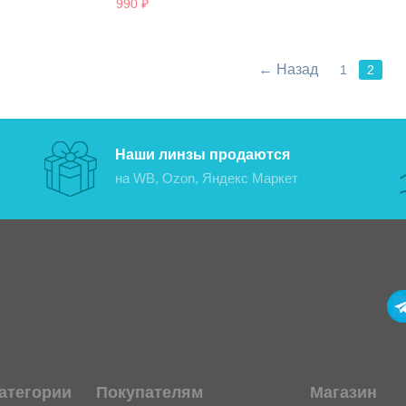
990
₽
←
Назад
1
2
Наши линзы продаются
на WB, Ozon, Яндекс Маркет
атегории
Покупателям
Магазин