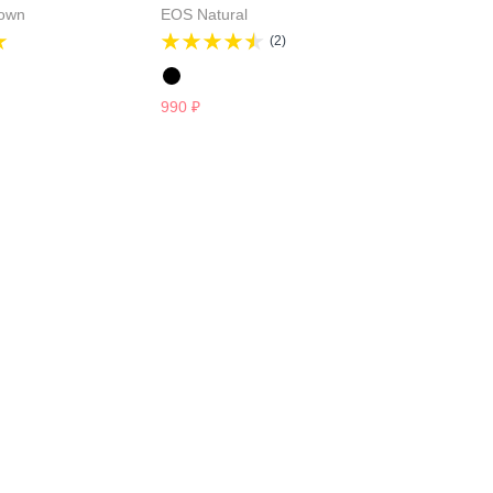
own
EOS Natural
(2)
990
₽