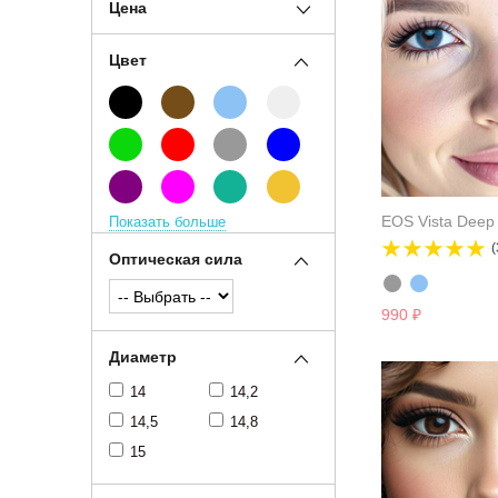
Цена
Цвет
EOS Vista Deep
Показать больше
(
Оптическая сила
990
₽
Диаметр
14
14,2
14,5
14,8
15