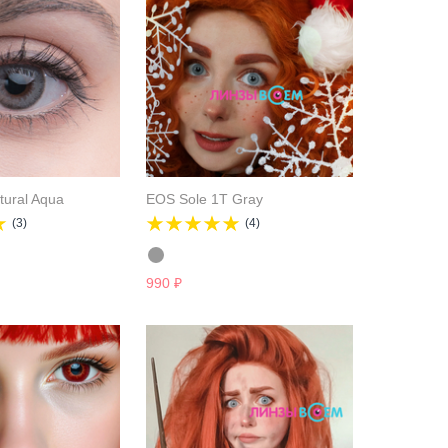
ural Aqua
EOS Sole 1T Gray
(3)
(4)
990
₽
Видео