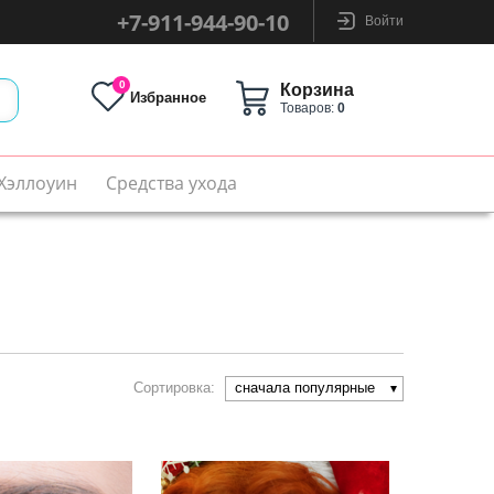
+7-911-944-90-10
Войти
0
Корзина
Избранное
Товаров:
0
Хэллоуин
Средства ухода
сначала популярные
Сортировка: