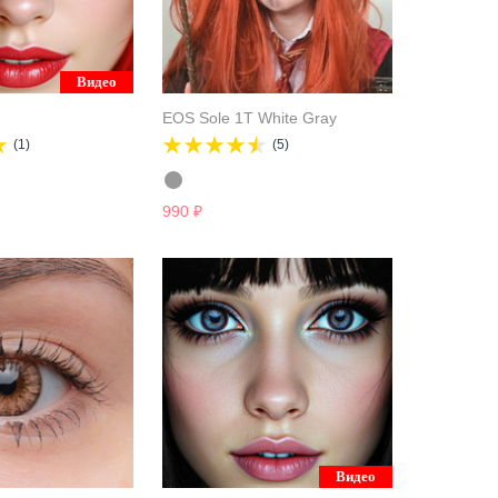
Видео
EOS Sole 1T White Gray
(1)
(5)
990
₽
Видео